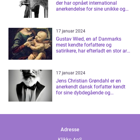
der har opnået international
anerkendelse for sine unikke og
tanke...
17 januar 2024
Gustav Wied, en af Danmarks
mest kendte forfattere og
satirikere, har efterladt en stor arv
af bøger...
17 januar 2024
Jens Christian Grøndahl er en
anerkendt dansk forfatter kendt
for sine dybdegående og
introspektive ...
Adresse