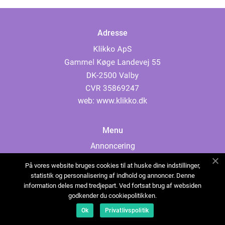
Adresse
web:
www.klikko.dk
Menu
Annoncering
Om os
På vores website bruges cookies til at huske dine indstillinger,
Cookies
statistik og personalisering af indhold og annoncer. Denne
information deles med tredjepart. Ved fortsat brug af websiden
Kontakt os
godkender du cookiepolitikken.
Sitemap
Ok
Privatlivspolitik