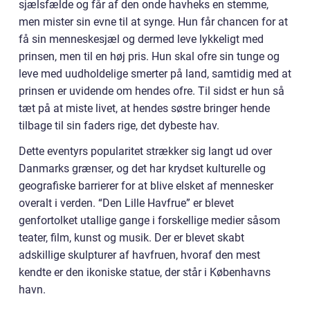
sjælsfælde og får af den onde havheks en stemme,
men mister sin evne til at synge. Hun får chancen for at
få sin menneskesjæl og dermed leve lykkeligt med
prinsen, men til en høj pris. Hun skal ofre sin tunge og
leve med uudholdelige smerter på land, samtidig med at
prinsen er uvidende om hendes ofre. Til sidst er hun så
tæt på at miste livet, at hendes søstre bringer hende
tilbage til sin faders rige, det dybeste hav.
Dette eventyrs popularitet strækker sig langt ud over
Danmarks grænser, og det har krydset kulturelle og
geografiske barrierer for at blive elsket af mennesker
overalt i verden. “Den Lille Havfrue” er blevet
genfortolket utallige gange i forskellige medier såsom
teater, film, kunst og musik. Der er blevet skabt
adskillige skulpturer af havfruen, hvoraf den mest
kendte er den ikoniske statue, der står i Københavns
havn.