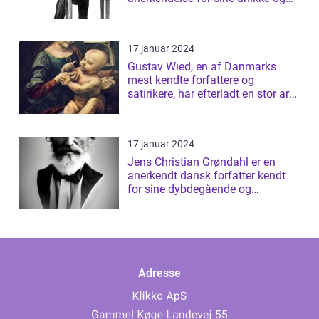
tanke...
17 januar 2024
Gustav Wied, en af Danmarks
mest kendte forfattere og
satirikere, har efterladt en stor arv
af bøger...
17 januar 2024
Jens Christian Grøndahl er en
anerkendt dansk forfatter kendt
for sine dybdegående og
introspektive ...
Adresse