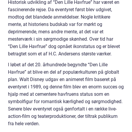
Historisk udvikling af “Den Lille Havfrue” har været en
fascinerende rejse. Da eventyret først blev udgivet,
modtog det blandede anmeldelser. Nogle kritikere
mente, at historiens budskab var for mørkt og
deprimerende, mens andre mente, at det var et
mesterværk i sin sørgmodige skønhed. Over tid har
“Den Lille Havfrue” dog opnået ikonstatus og er blevet
betragtet som et af H.C. Andersens største værker.
I løbet af det 20. århundrede begyndte “Den Lille
Havfrue” at blive en del af populærkulturen på globalt
plan. Walt Disney udgav en animeret film baseret på
eventyret i 1989, og denne film blev en enorm succes og
hjalp med at cementere havfruens status som en
symbolfigur for romantisk kærlighed og sørgmodighed.
Senere blev eventyret også genfortalt i en række live-
action-film og teaterproduktioner, der tiltrak publikum
fra hele verden.