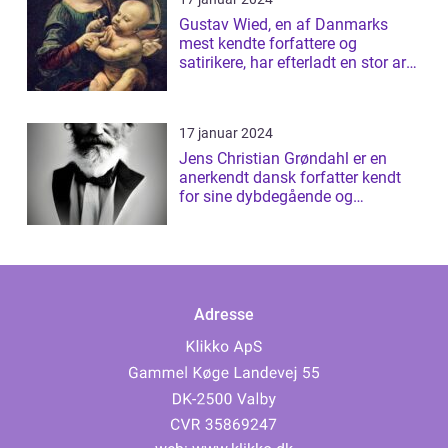
Gustav Wied, en af Danmarks
mest kendte forfattere og
satirikere, har efterladt en stor arv
af bøger...
17 januar 2024
Jens Christian Grøndahl er en
anerkendt dansk forfatter kendt
for sine dybdegående og
introspektive ...
Adresse