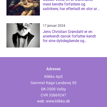
mest kendte forfattere og
satirikere, har efterladt en stor arv
af bøger...
17 januar 2024
Jens Christian Grøndahl er en
anerkendt dansk forfatter kendt
for sine dybdegående og
introspektive ...
Adresse
web:
www.klikko.dk