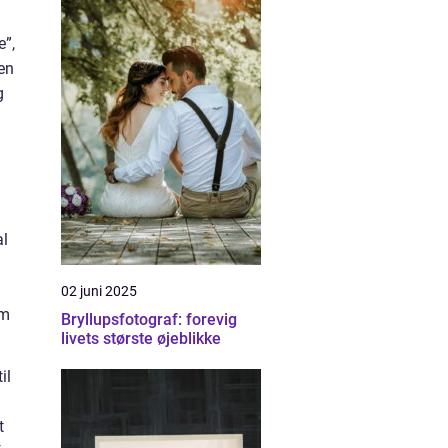
e”,
en
g
al
02 juni 2025
om
Bryllupsfotograf: forevig
livets største øjeblikke
il
t