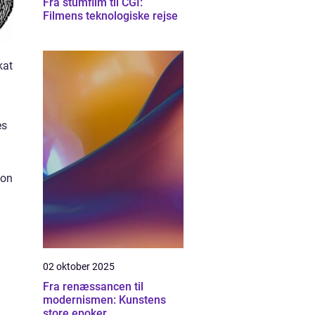
Fra stumfilm til CGI:
Filmens teknologiske rejse
kat
es
son
02 oktober 2025
Fra renæssancen til
modernismen: Kunstens
store epoker