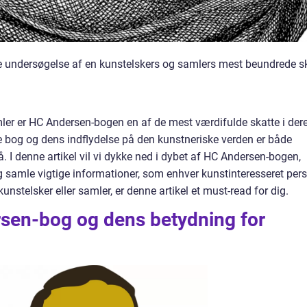
undersøgelse af en kunstelskers og samlers mest beundrede s
mler er HC Andersen-bogen en af de mest værdifulde skatte i der
 bog og dens indflydelse på den kunstneriske verden er både
. I denne artikel vil vi dykke ned i dybet af HC Andersen-bogen,
og samle vigtige informationer, som enhver kunstinteresseret per
unstelsker eller samler, er denne artikel et must-read for dig.
sen-bog og dens betydning for