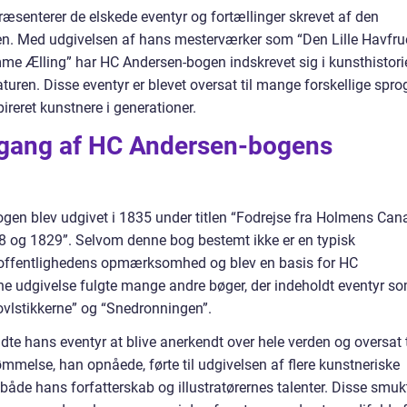
ræsenterer de elskede eventyr og fortællinger skrevet af den
en. Med udgivelsen af hans mesterværker som “Den Lille Havfru
me Ælling” har HC Andersen-bogen indskrevet sig i kunsthistori
aturen. Disse eventyr er blevet oversat til mange forskellige spro
ireret kunstnere i generationer.
mgang af HC Andersen-bogens
en blev udgivet i 1835 under titlen “Fodrejse fra Holmens Can
8 og 1829”. Selvom denne bog bestemt ikke er en typisk
 offentlighedens opmærksomhed og blev en basis for HC
ne udgivelse fulgte mange andre bøger, der indeholdt eventyr s
ovlstikkerne” og “Snedronningen”.
dte hans eventyr at blive anerkendt over hele verden og oversat t
ømmelse, han opnåede, førte til udgivelsen af flere kunstneriske
både hans forfatterskab og illustratørernes talenter. Disse smuk