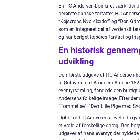
En HC Andersen-bog er et værk, der p
berømte danske forfatter, HC Anders
“Kejserens Nye Klæder” og “Den Grim
som en integreret del af verdenslitter
og har beriget læseres fantasi og insp
En historisk genne
udvikling
Den første udgave af HC Andersen-bog
til Østpynten af Amager i Aarene 182
eventyrsamling, fangede den hurtigt
Andersens folkelige image. Efter den
“Tommelise”, “Den Lille Pige med Sv
I løbet af HC Andersens levetid begyn
et væld af forskellige sprog. Den ber
udgaver af hans eventyr, der hyldede 