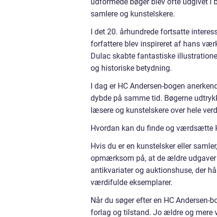
udformede bøger blev ofte udgivet i 
samlere og kunstelskere.
I det 20. århundrede fortsatte intere
forfattere blev inspireret af hans v
Dulac skabte fantastiske illustratione
og historiske betydning.
I dag er HC Andersen-bogen anerkend
dybde på samme tid. Bøgerne udtrykke
læsere og kunstelskere over hele ver
Hvordan kan du finde og værdsætte
Hvis du er en kunstelsker eller samle
opmærksom på, at de ældre udgaver k
antikvariater og auktionshuse, der h
værdifulde eksemplarer.
Når du søger efter en HC Andersen-bo
forlag og tilstand. Jo ældre og mere 