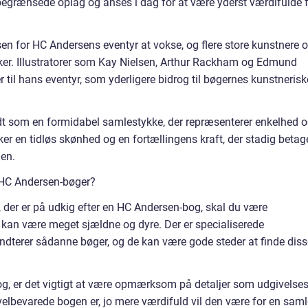
begrænsede oplag og anses i dag for at være yderst værdifulde 
ssen for HC Andersens eventyr at vokse, og flere store kunstnere 
ærker. Illustratorer som Kay Nielsen, Arthur Rackham og Edmund
r til hans eventyr, som yderligere bidrog til bøgernes kunstnerisk
t som en formidabel samlestykke, der repræsenterer enkelhed 
r en tidløs skønhed og en fortællingens kraft, der stadig betag
den.
 HC Andersen-bøger?
r, der er på udkig efter en HC Andersen-bog, skal du være
an være meget sjældne og dyre. Der er specialiserede
åndterer sådanne bøger, og de kan være gode steder at finde diss
g, er det vigtigt at være opmærksom på detaljer som udgivelses
velbevarede bogen er, jo mere værdifuld vil den være for en saml