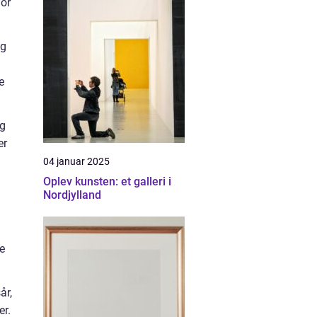
for
og
e
og
er
04 januar 2025
Oplev kunsten: et galleri i
Nordjylland
e
år,
er.