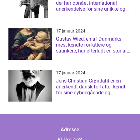
der har opnået international
anerkendelse for sine unikke og
tanke...
17 januar 2024
Gustav Wied, en af Danmarks
mest kendte forfattere og
satirikere, har efterladt en stor arv
af bøger...
17 januar 2024
Jens Christian Grøndahl er en
anerkendt dansk forfatter kendt
for sine dybdegående og
introspektive ...
Adresse