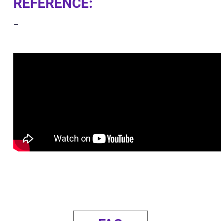
REFERENCE:
–