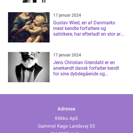
17 januar 2024
Gustav Wied, en af Danmarks
mest kendte forfattere og
satirikere, har efterladt en stor arv
af bøger...
17 januar 2024
Jens Christian Grøndahl er en
anerkendt dansk forfatter kendt
for sine dybdegående og
introspektive ...
Adresse