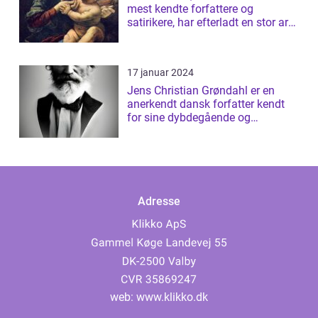
mest kendte forfattere og
satirikere, har efterladt en stor arv
af bøger...
17 januar 2024
Jens Christian Grøndahl er en
anerkendt dansk forfatter kendt
for sine dybdegående og
introspektive ...
Adresse
web:
www.klikko.dk