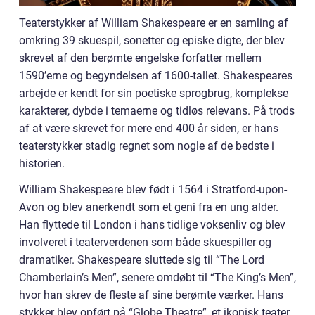
Teaterstykker af William Shakespeare er en samling af
omkring 39 skuespil, sonetter og episke digte, der blev
skrevet af den berømte engelske forfatter mellem
1590’erne og begyndelsen af 1600-tallet. Shakespeares
arbejde er kendt for sin poetiske sprogbrug, komplekse
karakterer, dybde i temaerne og tidløs relevans. På trods
af at være skrevet for mere end 400 år siden, er hans
teaterstykker stadig regnet som nogle af de bedste i
historien.
William Shakespeare blev født i 1564 i Stratford-upon-
Avon og blev anerkendt som et geni fra en ung alder.
Han flyttede til London i hans tidlige voksenliv og blev
involveret i teaterverdenen som både skuespiller og
dramatiker. Shakespeare sluttede sig til “The Lord
Chamberlain’s Men”, senere omdøbt til “The King’s Men”,
hvor han skrev de fleste af sine berømte værker. Hans
stykker blev opført på “Globe Theatre”, et ikonisk teater