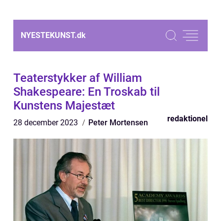
NYESTEKUNST.
dk
Teaterstykker af William
Shakespeare: En Troskab til
Kunstens Majestæt
redaktionel
28 december 2023
Peter Mortensen