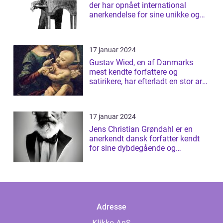
der har opnået international
anerkendelse for sine unikke og
tanke...
17 januar 2024
Gustav Wied, en af Danmarks
mest kendte forfattere og
satirikere, har efterladt en stor arv
af bøger...
17 januar 2024
Jens Christian Grøndahl er en
anerkendt dansk forfatter kendt
for sine dybdegående og
introspektive ...
Adresse