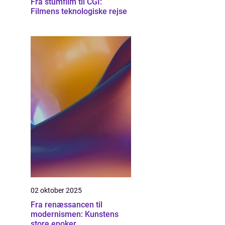
Fra stumfilm til CGI:
Filmens teknologiske rejse
02 oktober 2025
Fra renæssancen til
modernismen: Kunstens
store epoker