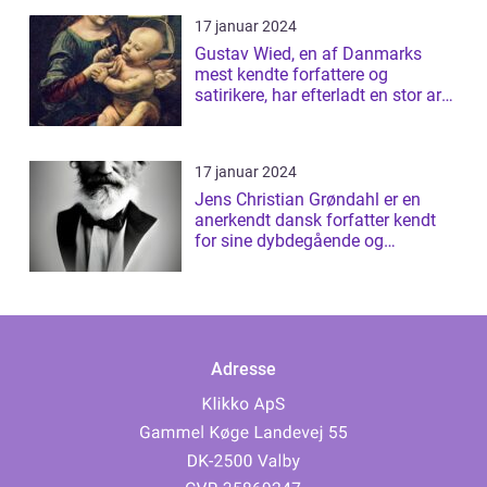
17 januar 2024
Gustav Wied, en af Danmarks
mest kendte forfattere og
satirikere, har efterladt en stor arv
af bøger...
17 januar 2024
Jens Christian Grøndahl er en
anerkendt dansk forfatter kendt
for sine dybdegående og
introspektive ...
Adresse