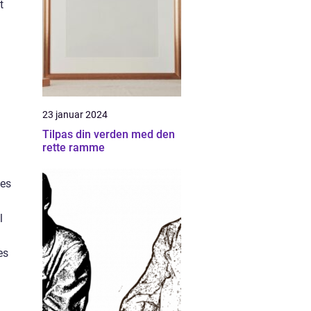
t
23 januar 2024
Tilpas din verden med den
rette ramme
des
l
es