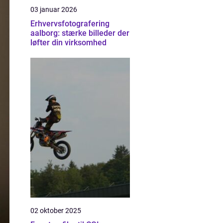
03 januar 2026
Erhvervsfotografering
aalborg: stærke billeder der
løfter din virksomhed
02 oktober 2025