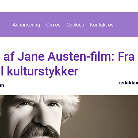
Annoncering
Om os
Cookies
Kontakt os
af Jane Austen-film: Fra
il kulturstykker
redaktio
en