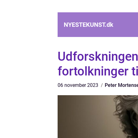
NYESTEKUNST.
dk
Udforskningen 
fortolkninger t
06 november 2023
Peter Mortens