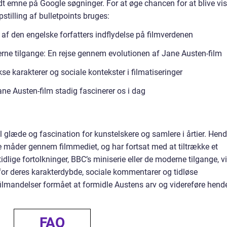
dt emne på Google søgninger. For at øge chancen for at blive vis
tilling af bulletpoints bruges:
 af den engelske forfatters indflydelse på filmverdenen
derne tilgange: En rejse gennem evolutionen af Jane Austen-film
se karakterer og sociale kontekster i filmatiseringer
ane Austen-film stadig fascinerer os i dag
il glæde og fascination for kunstelskere og samlere i årtier. Hen
e måder gennem filmmediet, og har fortsat med at tiltrække et
dlige fortolkninger, BBC’s miniserie eller de moderne tilgange, vi
 for deres karakterdybde, sociale kommentarer og tidløse
ilmandelser formået at formidle Austens arv og videreføre hend
FAQ