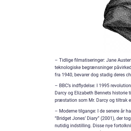
– Tidlige filmatiseringer: Jane Auste
teknologiske begrænsninger påvirkede
fra 1940, bevarer dog stadig deres ch
– BBC’s indflydelse: I 1995 revolutio
Darcy og Elizabeth Bennets historie t
præstation som Mr. Darcy og tiltrak e
– Moderne tilgange: I de senere år ha
“Bridget Jones’ Diary” (2001), der to
nutidig indstilling. Disse nye fortol