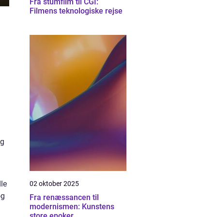
Fra stumfilm til CGI:
Filmens teknologiske rejse
og
le
02 oktober 2025
og
Fra renæssancen til
modernismen: Kunstens
store epoker