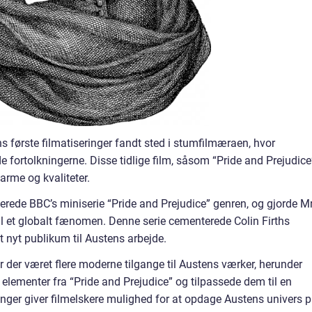
ns første filmatiseringer fandt sted i stumfilmæraen, hvor
 fortolkningerne. Disse tidlige film, såsom “Pride and Prejudice
arme og kvaliteter.
nerede BBC’s miniserie “Pride and Prejudice” genren, og gjorde Mr
il et globalt fænomen. Denne serie cementerede Colin Firths
t nyt publikum til Austens arbejde.
r der været flere moderne tilgange til Austens værker, herunder
g elementer fra “Pride and Prejudice” og tilpassede dem til en
kninger giver filmelskere mulighed for at opdage Austens univers 