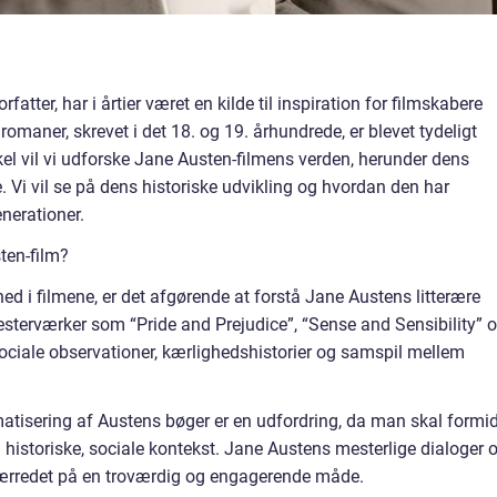
atter, har i årtier været en kilde til inspiration for filmskabere
omaner, skrevet i det 18. og 19. århundrede, er blevet tydeligt
ikel vil vi udforske Jane Austen-filmens verden, herunder dens
. Vi vil se på dens historiske udvikling og hvordan den har
nerationer.
sten-film?
ed i filmene, er det afgørende at forstå Jane Austens litterære
sterværker som “Pride and Prejudice”, “Sense and Sensibility” 
ciale observationer, kærlighedshistorier og samspil mellem
matisering af Austens bøger er en udfordring, da man skal formid
historiske, sociale kontekst. Jane Austens mesterlige dialoger 
ilmlærredet på en troværdig og engagerende måde.