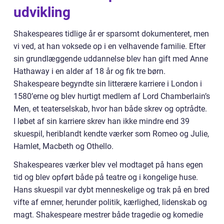
udvikling
Shakespeares tidlige år er sparsomt dokumenteret, men
vi ved, at han voksede op i en velhavende familie. Efter
sin grundlæggende uddannelse blev han gift med Anne
Hathaway i en alder af 18 år og fik tre børn.
Shakespeare begyndte sin litterære karriere i London i
1580’erne og blev hurtigt medlem af Lord Chamberlain’s
Men, et teaterselskab, hvor han både skrev og optrådte.
I løbet af sin karriere skrev han ikke mindre end 39
skuespil, heriblandt kendte værker som Romeo og Julie,
Hamlet, Macbeth og Othello.
Shakespeares værker blev vel modtaget på hans egen
tid og blev opført både på teatre og i kongelige huse.
Hans skuespil var dybt menneskelige og trak på en bred
vifte af emner, herunder politik, kærlighed, lidenskab og
magt. Shakespeare mestrer både tragedie og komedie