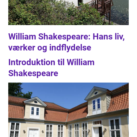
William Shakespeare: Hans liv,
værker og indflydelse
Introduktion til William
Shakespeare