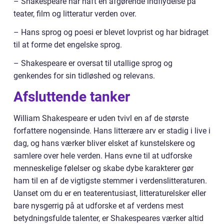
– Shakespeare har haft en afgørende indflydelse på
teater, film og litteratur verden over.
– Hans sprog og poesi er blevet lovprist og har bidraget
til at forme det engelske sprog.
– Shakespeare er oversat til utallige sprog og
genkendes for sin tidløshed og relevans.
Afsluttende tanker
William Shakespeare er uden tvivl en af de største
forfattere nogensinde. Hans litterære arv er stadig i live i
dag, og hans værker bliver elsket af kunstelskere og
samlere over hele verden. Hans evne til at udforske
menneskelige følelser og skabe dybe karakterer gør
ham til en af de vigtigste stemmer i verdenslitteraturen.
Uanset om du er en teaterentusiast, litteraturelsker eller
bare nysgerrig på at udforske et af verdens mest
betydningsfulde talenter, er Shakespeares værker altid