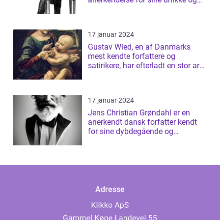
tanke...
17 januar 2024
Gustav Wied, en af Danmarks
mest kendte forfattere og
satirikere, har efterladt en stor arv
af bøger...
17 januar 2024
Jens Christian Grøndahl er en
anerkendt dansk forfatter kendt
for sine dybdegående og
introspektive ...
Adresse