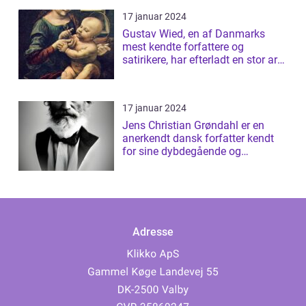
17 januar 2024
Gustav Wied, en af Danmarks
mest kendte forfattere og
satirikere, har efterladt en stor arv
af bøger...
17 januar 2024
Jens Christian Grøndahl er en
anerkendt dansk forfatter kendt
for sine dybdegående og
introspektive ...
Adresse